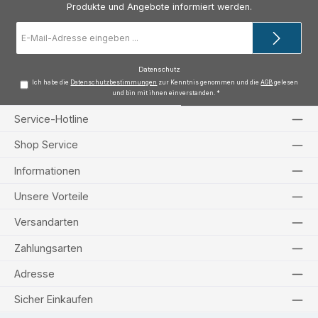
Produkte und Angebote informiert werden.
E-
Mail-
Adresse
*
Datenschutz
Ich habe die
Datenschutzbestimmungen
zur Kenntnis genommen und die
AGB
gelesen
und bin mit ihnen einverstanden.
*
Service-Hotline
Shop Service
Informationen
Unsere Vorteile
Versandarten
Zahlungsarten
Adresse
Sicher Einkaufen