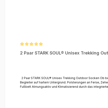
Durchschnittliche Bewertung von 5 von 5 Sternen
2 Paar STARK SOUL® Unisex Trekking Ou
2 Paar STARK SOUL® Unisex Trekking Outdoor Socken Ob beim Wandern, Trekking oder Laufen weiter Strecken, die Outdoor-Socken von STARK SOUL® sind ein wahrlich idealer und komfortabler
Begleiter auf hartem Untergrund. Polsterungen an Ferse, Zehen, Fußsohle, Knöchel und Achillessehne Verstärkte Frottee-Sohle sorgt für weichen Tritt und gute Dämpfung Anatomisch geformtes
Fußbett Atmungsaktiv und Klimatisierend durch das integrierte Kanal-Lüftungssystem in der Fußsohle Mit praktischer Rechts/Links-Funktion Komfortbund sorgt für einen guten Sitz und bequemen Halt
ohne zu verrutschen Eingestickte Größenangabe zur besseren Sortierung perfekte Wandersocke Geprüfte Qualität durch das Deutsche Institut für Verbrauchersc
Praktische Grö