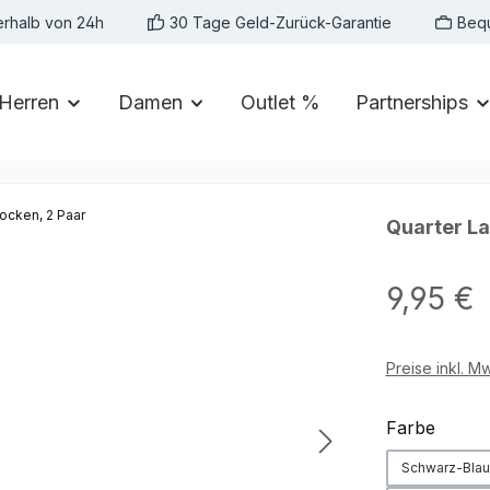
erhalb von 24h
30 Tage Geld-Zurück-Garantie
Beq
Herren
Damen
Outlet %
Partnerships
Quarter La
Regulärer Preis:
9,95 €
Preise inkl. M
auswä
Farbe
Schwarz-Blau