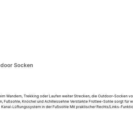
tdoor Socken
hutz Rechts/Links-Kennzeichnung
ßenangabe Komfortbund und Spitzennaht Polster und Lüftungsystem