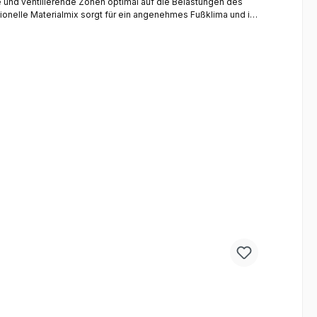
 und ventilierende Zonen optimal auf die Belastungen des
ionelle Materialmix sorgt für ein angenehmes Fußklima und ist