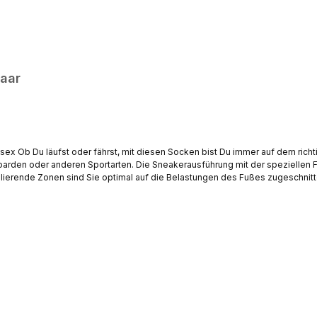
Paar
en perfekten
oarden oder anderen Sportarten. Die Sneakerausführung mit der speziellen 
optimal auf die Belastungen des Fußes zugeschnitten. Anatomisch geformtes Fußbett mit L/R beschriftet F
or Verletzungen und Stabilität der Knöchel "Ultra Pro" - Fersenschutz Funk
 5% Elasthan Farben: Schwarz, Weiss, Schwarz/WeissGrössen: 35-38 | 39-42 | 4