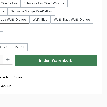
 / Weiß-Blau
Schwarz-Blau / Weiß-Orange
nge
Schwarz-Orange / Weiß-Blau
ge / Weiß-Orange
Weiß-Blau
Weiß-Blau / Weiß-Orange
hlen
3 - 46
35 - 38
l: Gib den gewünschten Wert ein oder benutze die Schaltflächen um
In den Warenkorb
ttel hinzufügen
:
2074.19