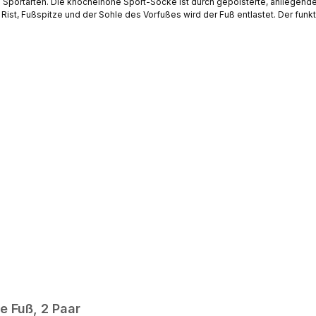
Sportarten. Die knöchelhohe Sport-Socke ist durch gepolsterte, anliegende
ist, Fußspitze und der Sohle des Vorfußes wird der Fuß entlastet. Der funkt
 - Logo auf dem Schaft Eingestrickte Größe zur
 Fuß, 2 Paar