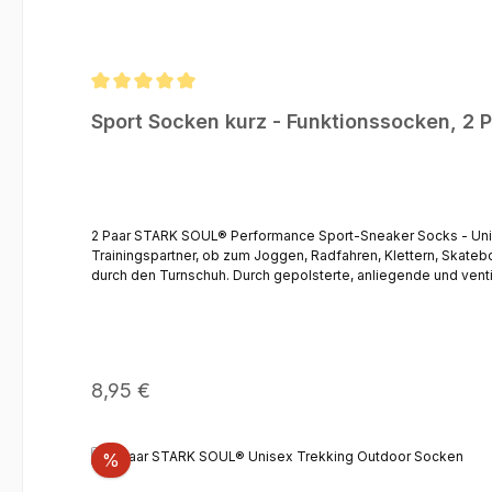
Durchschnittliche Bewertung von 5 von 5 Sternen
Sport Socken kurz - Funktionssocken, 2 
2 Paar STARK SOUL® Performance Sport-Sneaker Socks - Unisex Ob Du läufst oder fährst, mit diesen Socken bist Du immer auf dem richtigen Weg! Mit diesen Socken erhalten Sie ein
Trainingspartner, ob zum Joggen, Radfahren, Klettern, Skateb
durch den Turnschuh. Durch gepolsterte, anliegende und ventilierende Zonen sind Sie 
gestrickte 3D-Supportzonen um den Mittelfuss bieten Schutz v
Zehennaht Material: 51% Baumwolle | 44% Polyamid |
Regulärer Preis:
8,95 €
Rabatt
%