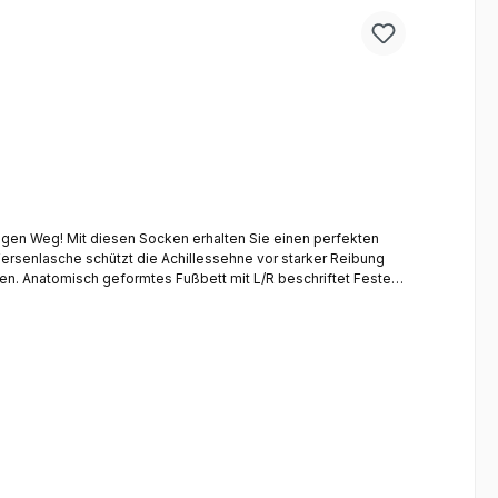
Fersenlasche schützt die Achillessehne vor starker Reibung
ester
tioneller und Atmungsaktiver Materialmix aus Baumwolle Flache
3-46Pflegehinweis: Maschinenwäsche 40°C