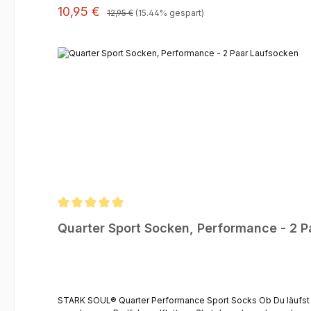
Regulärer Preis:
Verkaufspreis:
10,95 €
12,95 €
(15.44% gespart)
Durchschnittliche Bewertung von 5 von 5 Sternen
Quarter Sport Socken, Performance - 2 
STARK SOUL® Quarter Performance Sport Socks Ob Du läufst oder fährst, mit diesen Socken bist Du immer auf dem richtigen Weg! Mit diesen Socken erhalten Sie einen perfekten Trainingspartner, ob