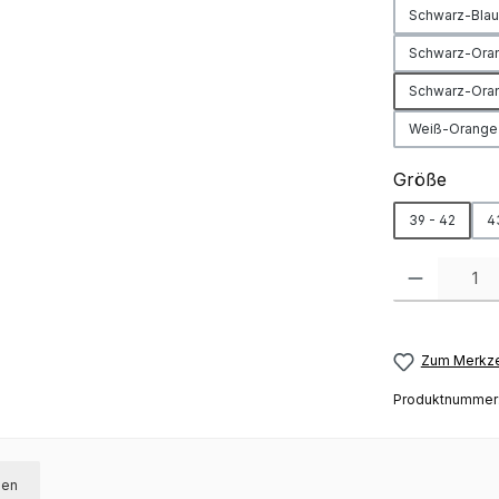
Schwarz-Blau
Schwarz-Ora
Schwarz-Oran
Weiß-Orange
auswä
Größe
39 - 42
4
Produkt Anzah
Zum Merkze
Produktnummer
gen