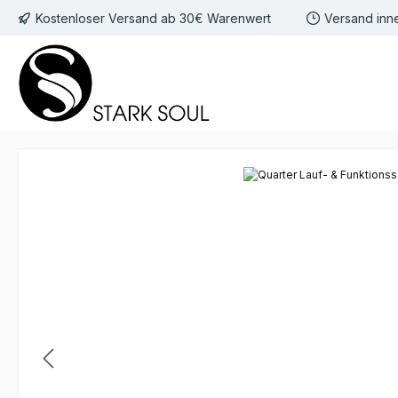
Kostenloser Versand ab 30€ Warenwert
Versand inn
 Hauptinhalt springen
Zur Suche springen
Zur Hauptnavigation springen
Bildergalerie überspringen