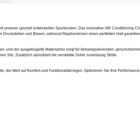
 mit unseren speziell entwickelten Sportsocken. Das innovative
AIR Conditioning C
r Druckstellen und Blasen, während
Rippbündchen
einen perfekten Halt garantier
, und der ausgeklügelte Materialmix sorgt für
klimaregulierenden, geruchshemme
eien Sitz
. Zusätzlich absorbiert die
verstärkte Sohle
zuverlässig Stöße.
alle, die Wert auf Komfort und Funktionalität legen. Optimieren Sie Ihre Performance