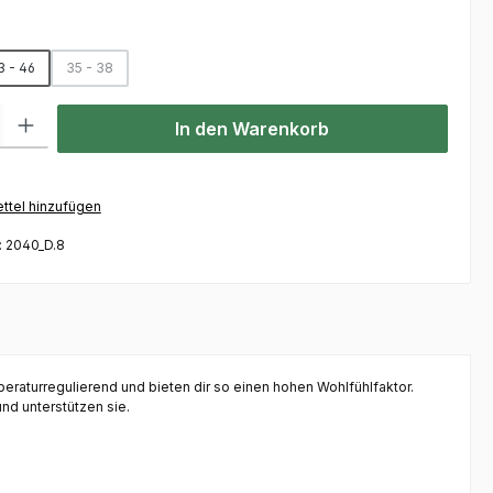
hlen
3 - 46
35 - 38
(Diese Option ist zurzeit nicht verfügbar.)
l: Gib den gewünschten Wert ein oder benutze die Schaltflächen um
In den Warenkorb
ttel hinzufügen
:
2040_D.8
aturregulierend und bieten dir so einen hohen Wohlfühlfaktor.
nd unterstützen sie.