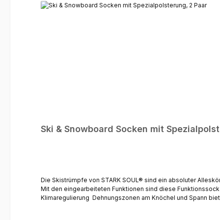
Ski & Snowboard Socken mit Spezialpolst
Die Skistrümpfe von STARK SOUL® sind ein absoluter Alleskön
Mit den eingearbeiteten Funktionen sind diese Funktionssocken der optimale Begleiter an kalten 
Klimaregulierung Dehnungszonen am Knöchel und Spann biete
Druckstellen Frotteegewebe - macht die Socke weich und sorg
Altrosa/Grau | Rosa/Grau | Schwarz/Grau/Türkis | Wollweiss/