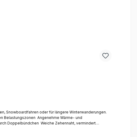
ahren, Snowboardfahren oder für längere Winterwanderungen.
 durch Doppelbündchen Weiche Zehennaht, vermindert
im Skifahren, Schneewandern und Snowboarden Farben: