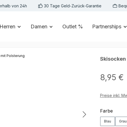
erhalb von 24h
30 Tage Geld-Zurück-Garantie
Beq
Herren
Damen
Outlet %
Partnerships
Skisocken 
Regulärer Preis:
8,95 €
Preise inkl. M
auswä
Farbe
Blau
Grau