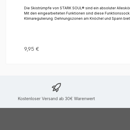
Die Skistrümpfe von STARK SOUL® sind ein absoluter Alleskön
Mit den eingearbeiteten Funktionen sind diese Funktionssocken der optimale Begleiter an kalten Wi
Klimaregulierung Dehnungszonen am Knöchel und Spann bieten
Eigenschaften und verursacht keine Druckstellen Flache Näh
Materialien für beste Eigenschaften beim Skifahren, Schneewandern und Snowboarden Material: 77% Acryl ( Wollersatz) | 21% Polyester
pink/türkis oder blau/orangeGrössen: 35-38 | 39-42Pflegehi
Regulärer Preis:
9,95 €
Kostenloser Versand ab 30€ Warenwert