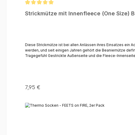
Durchschnittliche Bewertung von 5 von 5 Sternen
Strickmütze mit Innenfleece (One Size) 
Diese Strickmütze ist bei allen Anlässen ihres Einsatzes ein A
werden, und seit einigen Jahren gehört die Beaniemütze definitiv zum Repertoire der Streetwear Ausstatt
Tragegefühl Gestrickte Außenseite und die Fleece-Innenseite halten Ihren Kopf warm Breiter Umschlagrand um die Ohren vor Kälte zu schützen Lockerer Sitz und trotzdem rutschfest – eine optimale
Regulärer Preis:
7,95 €