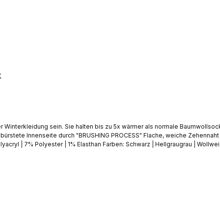
k
Sie halten bis zu 5x wärmer als normale Baumwollsocken. Bieten effektive Wärmedämmung gegen Kälte Extr
ebürstete Innenseite durch "BRUSHING PROCESS" Flache, weiche Zehennaht | 