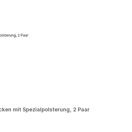
videos%2F649091355803986%2F&show_text=0&width=476" width="476" heig
"autoplay; clipboard-write; encrypted-media; picture-in-picture; web-share"
ken mit Spezialpolsterung, 2 Paar