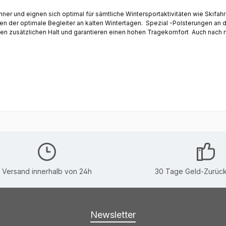
ner und eignen sich optimal für sämtliche Wintersportaktivitäten wie Skif
ntertagen. Spezial -Polsterungen an den Belastungszonen Angenehme Wärme.- und
 zusätzlichen Halt und garantieren einen hohen Tragekomfort Auch nach m
te - sorgen für eine perfekte Passform Dickes Proteegewebe - es macht di
 | 2% Elasthan Farben: Grundfarbe schwarz/anthrazit mit
nweis: Waschbar bei 40°C
Versand innerhalb von 24h
30 Tage Geld-Zurück
Newsletter