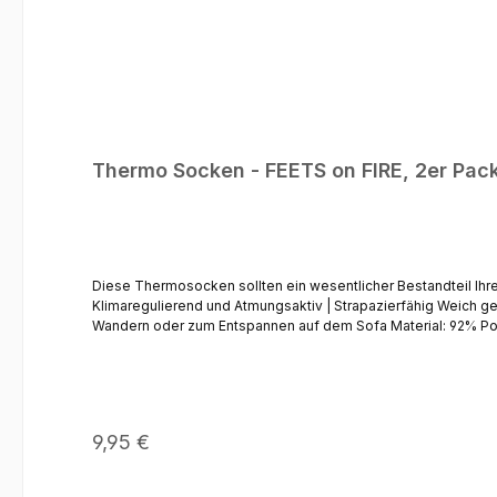
Thermo Socken - FEETS on FIRE, 2er Pac
Diese Thermosocken sollten ein wesentlicher Bestandteil Ihrer Winterkleidung sein. 
Klimaregulierend und Atmungsaktiv | Strapazierfähig Weich g
Wandern oder zum Entspannen auf dem Sofa Material: 92% Polyacryl | 7% Polyester | 1% Elasthan Farben: Schwarz | Hellgraugrau | Wollweiss Grösse: Einheitsgrösse (36-40) Pflegehinweis:
Maschinenwäsche bei 40°C
Regulärer Preis:
9,95 €