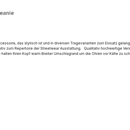
Beanie
ccessoire, das stylisch ist und in diversen Tragevarianten zum Einsatz gelan
ung. Qualitativ hochwertige Verarbeitung, keine losen Nähte oder Fäden - Angenehmes
Passform für jede Kopfgröße Bundweite: ca. 21 cm (Stretch) / Länge gesamt: ca. 29 cm / Breite Krempe: ca. 7 cm