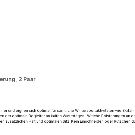
erung, 2 Paar
ner und eignen sich optimal für sämtliche Wintersportaktivitäten wie Skif
Wintertagen. Weiche Polsterungen an den Belastungszonen Angenehme Wärme- und
n zusätzlichen Halt und optimalen Sitz Kein Einschneiden oder Rutschen
t für zusätzliche Wärme Hochwertige Materialien für beste Eigenschaften be
Grau/Rot <iframe src="https://www.facebook.com/plugins/video.php?