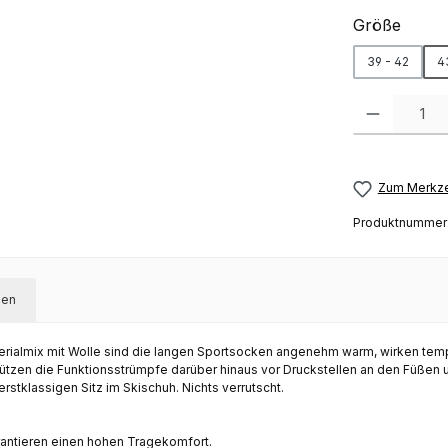
auswä
Größe
39 - 42
4
Produkt Anzah
Zum Merkze
Produktnummer
gen
erialmix mit
Wolle
sind die langen
Sportsocken
angenehm warm, wirken temper
hützen die
Funktionsstrümpfe
darüber hinaus vor Druckstellen an den Füßen u
erstklassigen Sitz im
Skischuh
. Nichts verrutscht.
antieren einen hohen Tragekomfort.