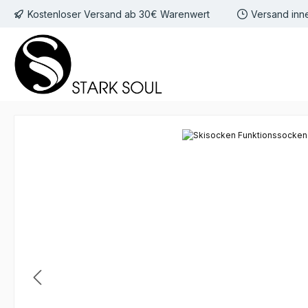
Kostenloser Versand ab 30€ Warenwert
Versand inn
 Hauptinhalt springen
Zur Suche springen
Zur Hauptnavigation springen
Bildergalerie überspringen