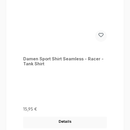
Damen Sport Shirt Seamless - Racer -
Tank Shirt
Regulärer Preis:
15,95 €
Details