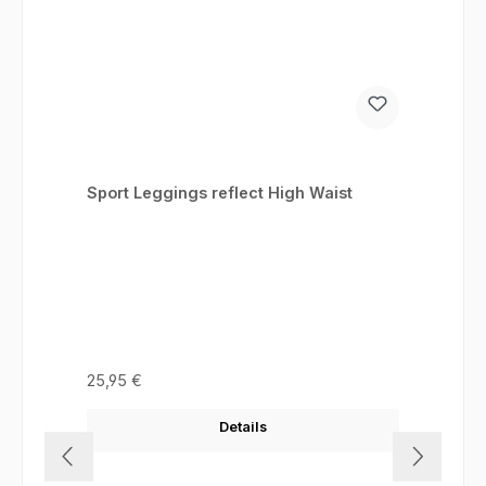
Sport Leggings reflect High Waist
Regulärer Preis:
25,95 €
Details