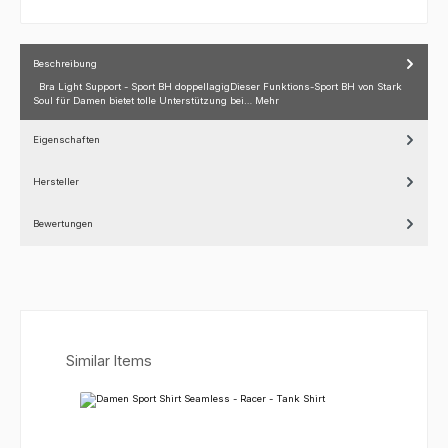
Beschreibung
Bra Light Support - Sport BH doppellagigDieser Funktions-Sport BH von Stark
Soul für Damen bietet tolle Unterstützung bei…
Mehr
Eigenschaften
Hersteller
Bewertungen
Produktgalerie überspringen
Similar Items