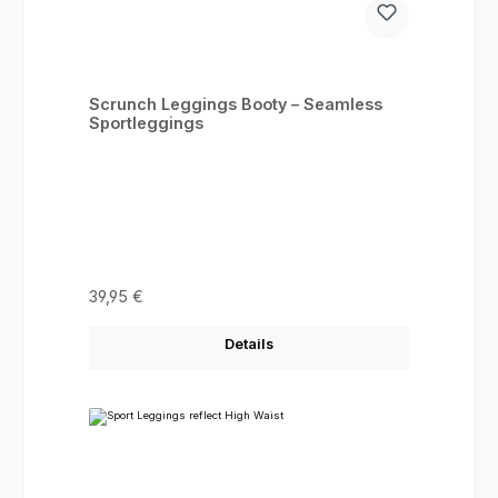
Scrunch Leggings Booty – Seamless
Sportleggings
Regulärer Preis:
39,95 €
Details