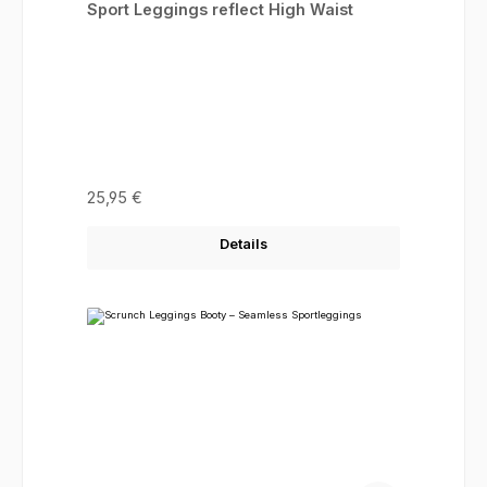
Sport Leggings reflect High Waist
Regulärer Preis:
25,95 €
Details