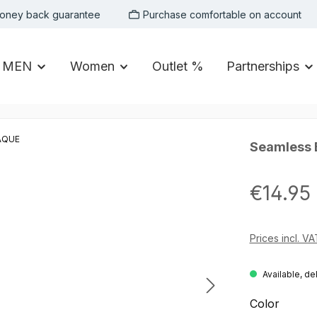
oney back guarantee
Purchase comfortable on account
MEN
Women
Outlet %
Partnerships
Seamless 
Regular price:
€14.95
Prices incl. V
Available, de
Select
Color