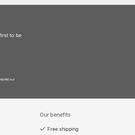
irst to be
and accepted our
Our benefits
Free shipping