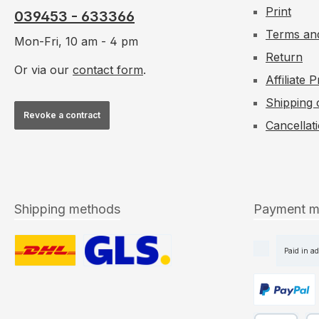
Print
039453 - 633366
Terms and
Mon-Fri, 10 am - 4 pm
Return
Or via our
contact form
.
Affiliate
Shipping 
Revoke a contract
Cancellat
Shipping methods
Payment m
Paid in a
Custom image 1
Custom image 2
Custom ima