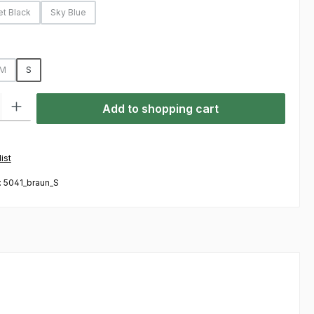
et Black
Sky Blue
(This option is currently unavailable.)
(This option is currently unavailable.)
M
S
(This option is currently unavailable.)
ty: Enter the desired amount or use the buttons to increase or decre
Add to shopping cart
ist
:
5041_braun_S