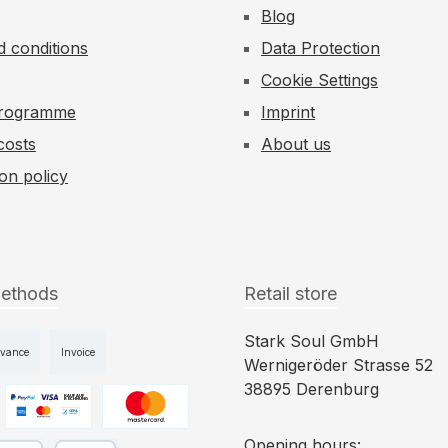
Blog
 conditions
Data Protection
Cookie Settings
 Programme
Imprint
costs
About us
ion policy
ethods
Retail store
Stark Soul GmbH
dvance
Invoice
Wernigeröder Strasse 52
38895 Derenburg
ge 1
Custom image 2
Custom image 3
Opening hours: