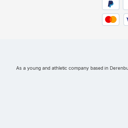
Pay Later
Pa
Credit or de
As a young and athletic company based in Derenbur