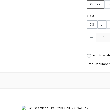
Coffee
J
Select
size
XS
L
Product Quanti
Add to wishl
Product number