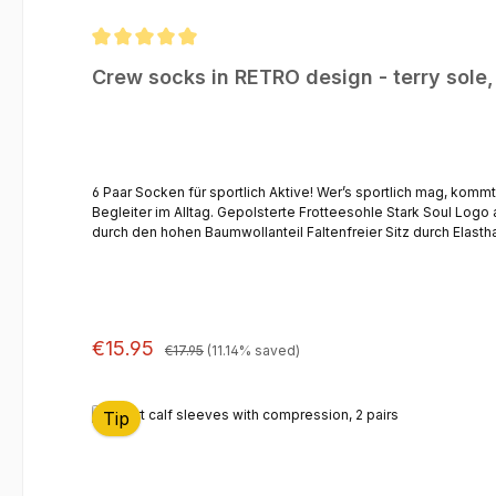
Average rating of 5 out of 5 stars
Crew socks in RETRO design - terry sole,
6 Paar Socken für sportlich Aktive! Wer’s sportlich mag, kom
Begleiter im Alltag. Gepolsterte Frotteesohle Stark Soul Logo am Bund Venenfreundlicher Softbund ohne zu verrutschen Flache Zehennaht Klimaregulierende Eigenschaften und geruchshemmend
durch den hohen Baumwollanteil Faltenfreier Sitz durch Elasthan Sehr angenehmes und weiches Tragegefühl durch die gekämmte Baumwolle Schadstoff-geprüfte Textilien nach Öko-Tex Standard
100 Material:Uni: 80% Baumwolle | 15% Polyamide | 5% ElasthanMelange Colors: 68% Baumwolle | 27% Polyester | 5% ElasthanFarben: Schwarz | Grau | Weiß | Schwarz/Grau | Schwarz/Weiß |
Grau/WeißGrösse: 39-42 | 43-46Pflegehinweis: Maschinenw
Regular price:
Sale price:
€15.95
€17.95
(11.14% saved)
Tip