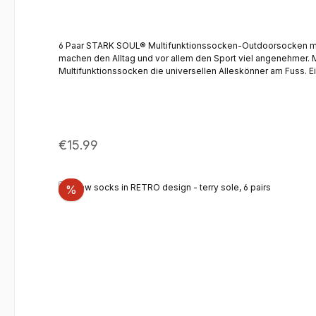
6 Paar STARK SOUL® Multifunktionssocken-Outdoorsocken mit Spezialpolsterung, Trekking - Wande
machen den Alltag und vor allem den Sport viel angenehmer. M
Multifunktionssocken die universellen Alleskönner am Fuss. Ei
Optimaler rutschfreier Sitz durch innovative Struktur. Weder Abrie
weicher Tritt durch die gepolsterte Sohle, Ferse und Spitze W
schnelltrocknend und äußerst atmungsaktiv Optimaler rutschfreier Sitz durch innovative Materialstruktur. Material: 80% Baumwolle, 15% Polyamid, 5% Elasthan Farben: Schwarz, Braun oder Grün
Pflegehinweis: Maschinenwäsche bei 40°C
Regular price:
€15.99
Discount
%