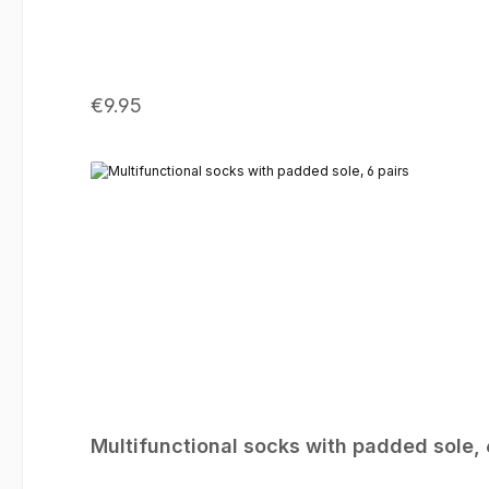
textile and human ecology
Regular price:
€9.95
Multifunctional socks with padded sole, 