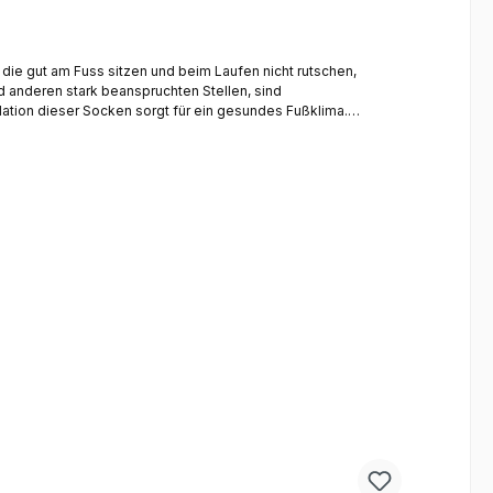
d anderen stark beanspruchten Stellen, sind
lation dieser Socken sorgt für ein gesundes Fußklima.
ick in der Fußmitte. Gute Dämpfung und
 geformtem Rippenstrick in der Fußmitte Leicht-