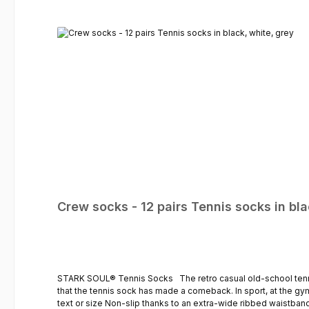
Skip product gallery
Crew socks - 12 pairs Tennis socks in bla
STARK SOUL® Tennis Socks The retro casual old-school tennis socks from the 1980s are back. They were a staple on the high street and at home in all sorts of styles. But it’s not just in everyday life
that the tennis sock has made a comeback. In sport, at the gym, as skate socks or a
text or size Non-slip thanks to an extra-wide ribbed waistband Breathable thanks to its high cotton content Durable OEKO-TEX Standard 100 – tested and certified in accordance with criteria relevant to