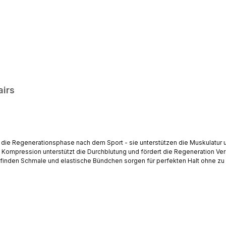
airs
ür die Regenerationsphase nach dem Sport - sie unterstützen die Muskulatu
nden Schmale und elastische Bündchen sorgen für perfekten Halt ohne zu ve
rt durch den technisch optimierten Materialmix Schnelltrocknend | faltenfr
m | Länge: 29 cmL = Umfang: 41 - 44 cm | Länge:
rial: 80% Polyamide | 20% ElasthanFarben: Schwarz | Weiss | Petrol | Pin