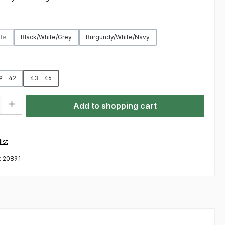
te
Black/White/Grey
Burgundy/White/Navy
This option is currently unavailable.)
9 - 42
43 - 46
ty: Enter the desired amount or use the buttons to increase or decre
Add to shopping cart
ist
:
2089.1