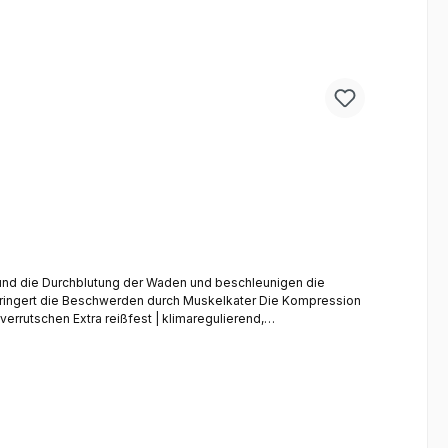
r und die Durchblutung der Waden und beschleunigen die
rrutschen Extra reißfest | klimaregulierend,
eier Sitz durch Elasthan | ergonomische Passform Stark Soul
kPflegehinweis: Maschinenwäsche bei 40°C