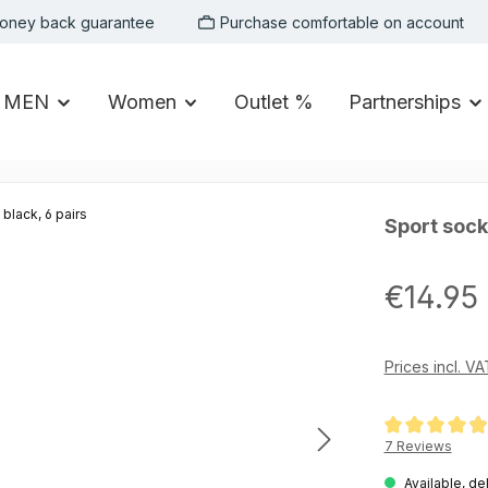
oney back guarantee
Purchase comfortable on account
MEN
Women
Outlet %
Partnerships
Sport socks
Regular price:
€14.95
Prices incl. V
Average rating of
7 Reviews
Available, de