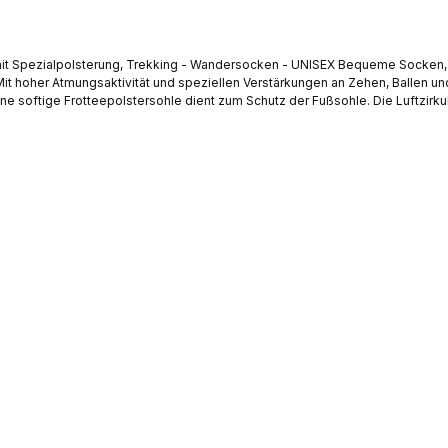
rsocken - UNISEX Bequeme Socken, die gut am Fuss sitzen und beim Laufen nicht rutschen,
it hoher Atmungsaktivität und speziellen Verstärkungen an Zehen, Ballen un
ne softige Frotteepolstersohle dient zum Schutz der Fußsohle. Die Luftzirku
b noch Verletzungen dank ergonomischer Schutzzonen. Anatomisch geformter Rippenstr
eder Abrieb noch Verletzungen dank ergonomischer Schutzzonen und anatomisch