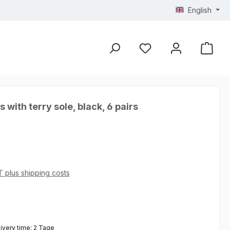
English
 with terry sole, black, 6 pairs
AT plus shipping costs
 4.93 out of 5 stars
livery time: 2 Tage