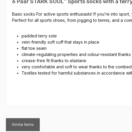
6 Paar STARK SOUL
Sports socks with a terry
Basic socks
For active sports enthusiasts! If you’re into spor
Perfect for all
sports shoes
, from jogging to tennis, and a c
padded
terry sole
vein-friendly soft cuff that stays in place
flat toe seam
climate-regulating properties and odour-resistant thanks 
crease-free fit thanks to elastane
very comfortable and soft to wear thanks to the combed
Textiles tested for harmful substances in accordance wi
Similar Items