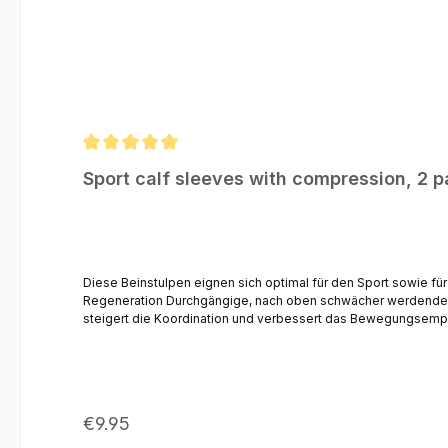
Average rating of 5 out of 5 stars
Sport calf sleeves with compression, 2 p
Diese Beinstulpen eignen sich optimal für den Sport sowie f
Regeneration Durchgängige, nach oben schwächer werdende Kompression unterstützt die Durchblutung und fördert die Regeneration Verringert die Beschwerden durch Muskelkater Die Kompression
steigert die Koordination und verbessert das Bewegungsempfi
geruchshemmend und ein ausgezeichneter Feuchtigkeitstranspo
- Logo und Schriftzug an der Wade Perfekt kombinierbar mit kurzen Sportsocken Größen:S = Umfang: 36 - 39 cm | Länge: 27 cmM = Umfang: 38 - 42 c
31 cm*Umfang = Umfang an der dicksten Stelle der Wade Mate
Regular price:
€9.95