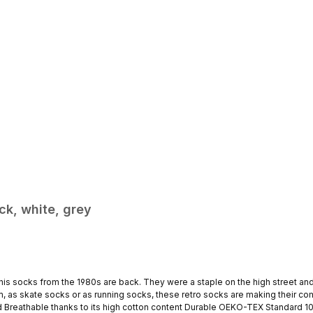
ck, white, grey
s running socks, these retro socks are making their comeback . STARK SOUL – Discreet logo on the sole;