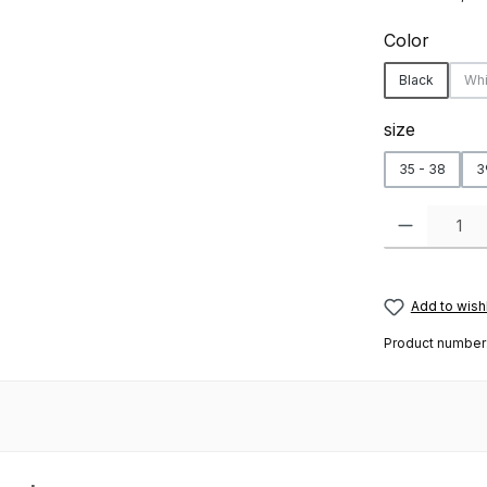
Select
Color
Black
Whi
(
Select
size
35 - 38
3
Product Quanti
Add to wishl
Product number