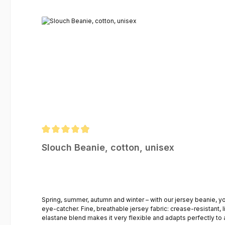
Average rating of 4.88 out of 5 stars
Slouch Beanie, cotton, unisex
Spring, summer, autumn and winter – with our jersey beanie, 
eye-catcher. Fine, breathable jersey fabric: crease-resistant, lightweight and ideal for wearing directly on the skin One size beanie hat: length approx. 29 cm | circumference approx. 54 cm The cotton-
elastane blend makes it very flexible and adapts perfectly t