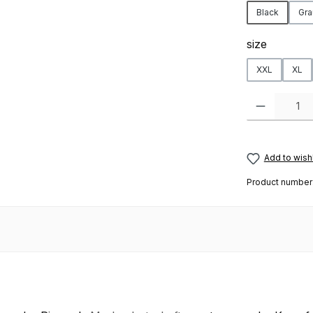
Black
Gra
Select
size
XXL
XL
Product Quanti
Add to wishl
Product number