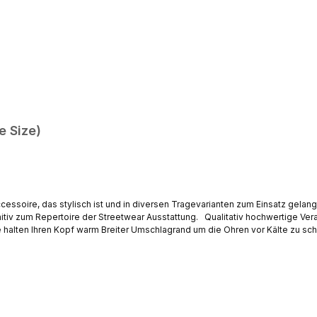
e Size)
ccessoire, das stylisch ist und in diversen Tragevarianten zum Einsatz gelan
ung. Qualitativ hochwertige Verarbeitung, keine losen Nähte oder Fäden - Angenehmes
Passform für jede Kopfgröße Bundweite: ca. 21 cm (Stretch) / Länge gesamt: ca. 29 cm / Breite Krempe: ca. 7 cm