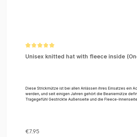
Average rating of 5 out of 5 stars
Unisex knitted hat with fleece inside (On
Diese Strickmütze ist bei allen Anlässen ihres Einsatzes ein A
werden, und seit einigen Jahren gehört die Beaniemütze definitiv zum Repertoire der Streetwear Ausstatt
Tragegefühl Gestrickte Außenseite und die Fleece-Innenseite halten Ihren Kopf warm Breiter Umschlagrand um die Ohren vor Kälte zu schützen Lockerer Sitz und trotzdem rutschfest – eine optimale
Regular price:
€7.95