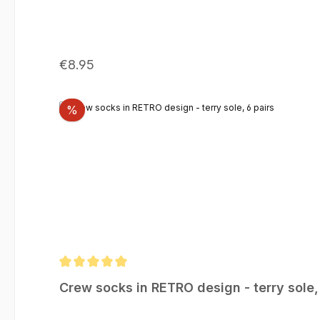
Regular price:
€8.95
Discount
%
Average rating of 5 out of 5 stars
Crew socks in RETRO design - terry sole,