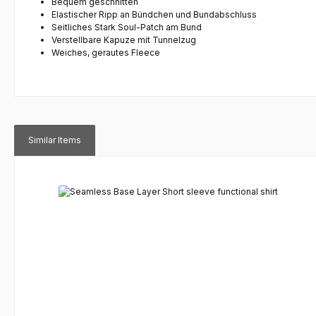
Bequem geschnitten
Elastischer Ripp an Bündchen und Bundabschluss
Seitliches Stark Soul-Patch am Bund
Verstellbare Kapuze mit Tunnelzug
Weiches, gerautes Fleece
Similar Items
Skip product gallery