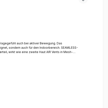
Tragegefühl auch bei aktiver Bewegung. Das
ondern auch für den Indoorbereich. SEAMLESS-
l, wirkt wie eine zweite Haut AIR Vents in Mesh-
d Ideale Klimaregelierung und Feuchtigkeitstransport vom