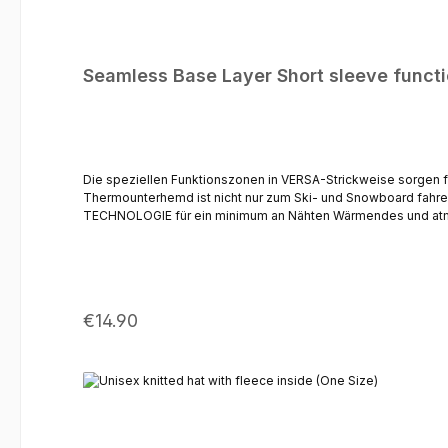
Seamless Base Layer Short sleeve functio
Die speziellen Funktionszonen in VERSA-Strickweise sorgen 
Thermounterhemd ist nicht nur zum Ski- und Snowboard fahren und
TECHNOLOGIE für ein minimum an Nähten Wärmendes und atmun
Strickweise zur Verbesserung der Luftzirkulation, ohne das de
Regular price:
€14.90