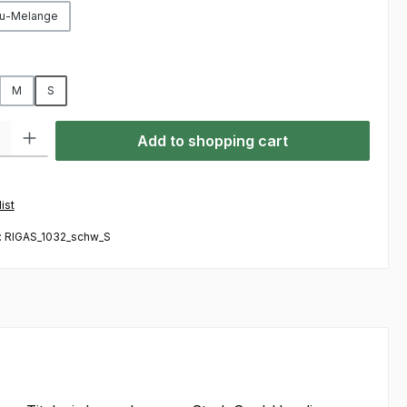
u-Melange
M
S
ty: Enter the desired amount or use the buttons to increase or decre
Add to shopping cart
ist
:
RIGAS_1032_schw_S