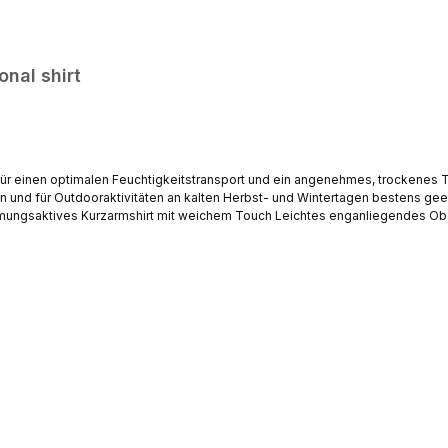
nal shirt
für einen optimalen Feuchtigkeitstransport und ein angenehmes, trockenes 
 für Outdooraktivitäten an kalten Herbst- und Wintertagen bestens geeignet, s
gsaktives Kurzarmshirt mit weichem Touch Leichtes enganliegendes Obertei
r Körper auskühlt Hochwertig gearbeitet | Strapazierfähig | Schnelltrocknen
Körper weg Hals- und Armbereich farblich abgesetzte Nähte in Türkis