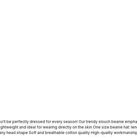
you'll be perfectly dressed for every season! Our trendy slouch beanie emph
o any head shape Soft and breathable cotton quality High-quality workmanshi