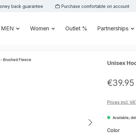
oney back guarantee
Purchase comfortable on account
MEN
Women
Outlet %
Partnerships
Unisex Hoo
Regular price:
€39.95
Prices incl. V
Available, de
Select
Color