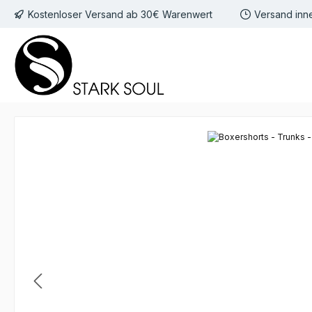
Kostenloser Versand ab 30€ Warenwert
Versand inn
 Hauptinhalt springen
Zur Suche springen
Zur Hauptnavigation springen
Bildergalerie überspringen