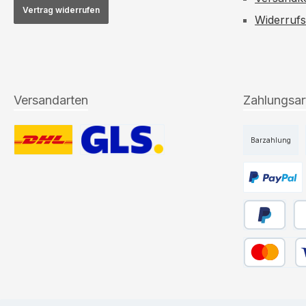
Vertrag widerrufen
Widerruf
Versandarten
Zahlungsar
Barzahlung
Benutzerdefiniertes Bild 1
Benutzerdefiniertes Bild 2
Benutzerdefi
Später Bez
Pa
Kredit- oder