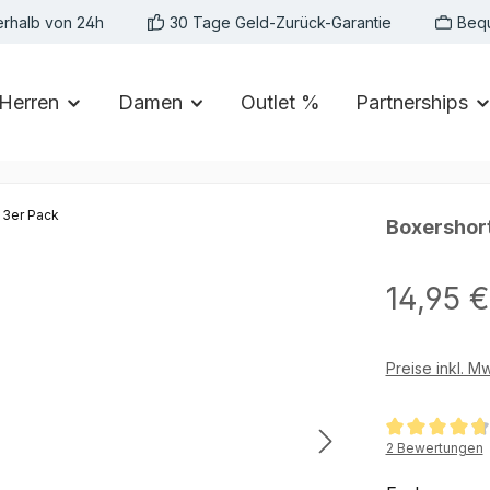
erhalb von 24h
30 Tage Geld-Zurück-Garantie
Beq
Herren
Damen
Outlet %
Partnerships
Boxershort
Regulärer Preis:
14,95 €
Preise inkl. M
Durchschnittlic
2 Bewertungen