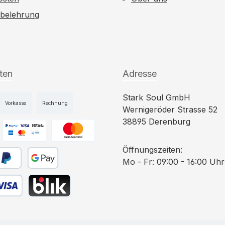
sbelehrung
ten
Adresse
Stark Soul GmbH
Vorkasse
Rechnung
Wernigeröder Strasse 52
38895 Derenburg
niertes Bild 1
Benutzerdefiniertes Bild 2
Benutzerdefiniertes Bild 3
Öffnungszeiten:
Mo - Fr: 09:00 - 16:00 Uhr
ahlen
yPal
Google Pay
 Debitkarte
BLIK