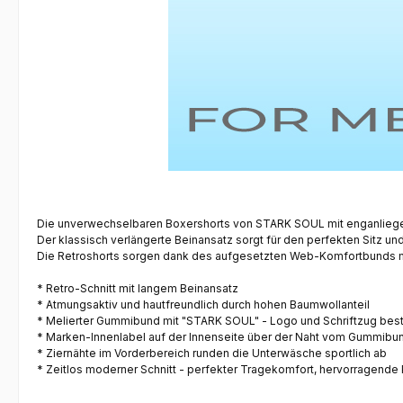
Die unverwechselbaren
Boxershorts
von STARK SOUL mit enganliegend
Der klassisch
verlängerte Beinansatz
sorgt für den perfekten Sitz u
Die
Retroshorts
sorgen dank des aufgesetzten
Web-Komfortbunds
m
* Retro-Schnitt mit langem Beinansatz
* Atmungsaktiv und hautfreundlich durch hohen Baumwollanteil
* Melierter Gummibund mit "STARK SOUL" - Logo und Schriftzug best
* Marken-Innenlabel auf der Innenseite über der Naht vom Gummibu
*
Ziernähte im Vorderbereich runden die Unterwäsche sportlich ab
* Zeitlos moderner Schnitt - perfekter Tragekomfort, hervorragende