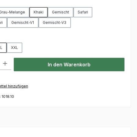
hlen
Grau-Melange
Khaki
Gemischt
Safari
ri
Gemischt-V1
Gemischt-V3
hlen
L
XXL
l: Gib den gewünschten Wert ein oder benutze die Schaltflächen um
In den Warenkorb
ttel hinzufügen
:
1018.10