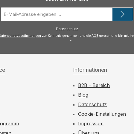
E-
Mail-
Adresse
Datenschutz
*
Datenschutzbestimmungen
zur Kenntnis genommen und die
AGB
gelesen und bin mit ih
*
ce
Informationen
B2B - Bereich
Blog
Datenschutz
e
Cookie-Einstellungen
rogramm
Impressum
osten
Über uns