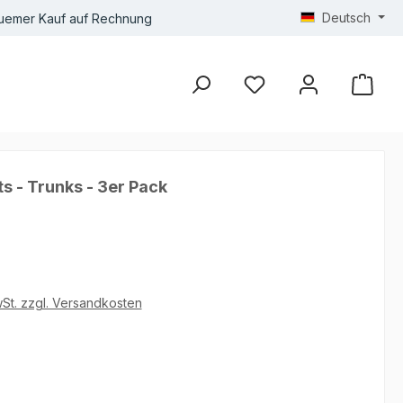
Deutsch
uemer Kauf auf Rechnung
s - Trunks - 3er Pack
wSt. zzgl. Versandkosten
he Bewertung von 4.75 von 5 Sternen