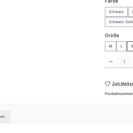
auswä
Farbe
Schwarz
Schwarz-Safa
auswä
Größe
M
L
X
Produkt Anzah
Zum Merkze
Produktnummer
gen