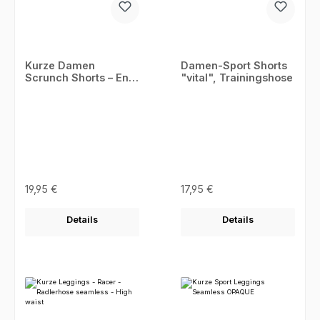
Kurze Damen
Damen-Sport Shorts
Scrunch Shorts – Eng
"vital", Trainingshose
anliegende Booty
Leggings mit Push-
Up Effekt, High Waist
Sportshort
Regulärer Preis:
Regulärer Preis:
19,95 €
17,95 €
Details
Details