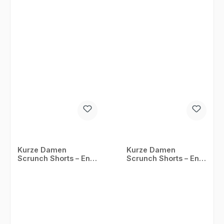
Kurze Damen
Kurze Damen
Scrunch Shorts – Eng
Scrunch Shorts – Eng
anliegende Booty
anliegende Booty
Leggings mit Push-
Leggings mit Push-
Up Effekt, High Waist
Up Effekt, High Waist
Sportshort
Sportshort