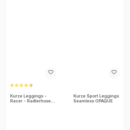
Durchschnittliche Bewertung von 4.5 von 5 Sternen
Kurze Leggings -
Kurze Sport Leggings
Racer - Radlerhose
Seamless OPAQUE
seamless - High waist