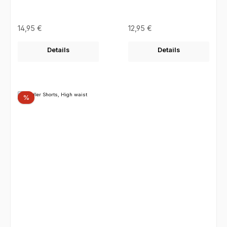
Regulärer Preis:
Regulärer Preis:
14,95 €
12,95 €
Details
Details
Rabatt
%