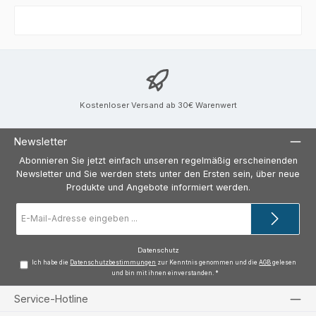
Kostenloser Versand ab 30€ Warenwert
Newsletter
Abonnieren Sie jetzt einfach unseren regelmäßig erscheinenden
Newsletter und Sie werden stets unter den Ersten sein, über neue
Produkte und Angebote informiert werden.
E-
Mail-
Adresse
*
Datenschutz
Ich habe die
Datenschutzbestimmungen
zur Kenntnis genommen und die
AGB
gelesen
und bin mit ihnen einverstanden.
*
Service-Hotline