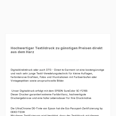
Hochwertiger Textildruck zu günstigen Preisen direkt
aus dem Harz
Digitaldirektdruck oder auch DTG - Direct to Garment ist eine kostengünstige
und noch sehr junge Textil-Veredelungstechnik für kleine Auflagen,
farbintensive Grafiken, Fotos und Illustrationen mit Farbverläufen oder
Vintageoptiken sowie anspruchsvolle Bilder.
Unser Digitaldruck erfolgt mit dem
EPSON SureColor SC-F2100
.
Dieser Drucker garantiert extreme Farbbrillanz, hochwertigste
Druckergebnisse und eine hohe Lebensdauer für Ihre Druckmotive.
Die UltraChrome DG-Tinte von Epson hat die Eco Passport-Zertifizierung by
OEKO-TEX®
.
Mit dieser Zertifizierung wird bestätigt, dass der Textildruck mit diesem