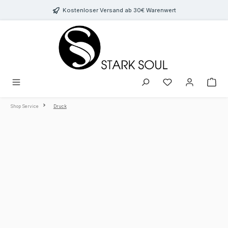
Zum Hauptinhalt springen
Kostenloser Versand ab 30€ Warenwert
Du hast 0 Produkte au
Shop Service
Druck