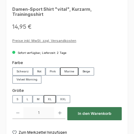
Damen-Sport Shirt "vital", Kurzarm,
Trainingsshirt
Regulärer Preis:
14,95 €
Preise inkl. MwSt. zzgl. Versandkosten
Sofort verfügbar, Lieferzeit: 2 Tage
auswählen
Farbe
Schwarz
Rot
Pink
Marine
Beige
Velvet Morning
auswählen
Größe
S
L
M
XL
XXL
Produkt Anzahl: Gib den gewünschten Wert ein oder benutze die Schaltfl
In den Warenkorb
Zum Merkzettel hinzufügen