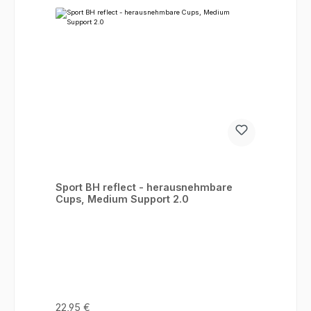
Sport BH reflect - herausnehmbare
Cups, Medium Support 2.0
Regulärer Preis:
22,95 €