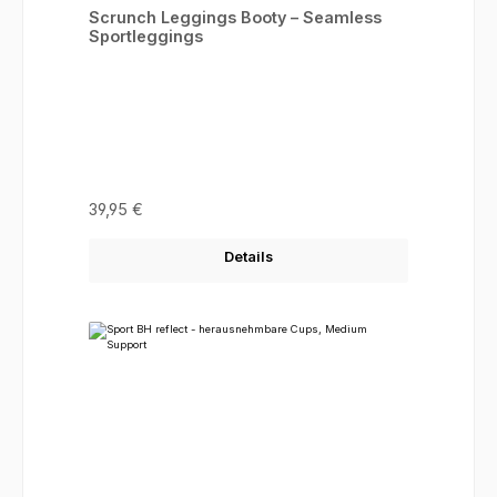
Scrunch Leggings Booty – Seamless
Sportleggings
Regulärer Preis:
39,95 €
Details