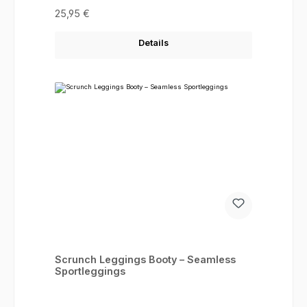
Regulärer Preis:
25,95 €
Details
Scrunch Leggings Booty – Seamless
Sportleggings