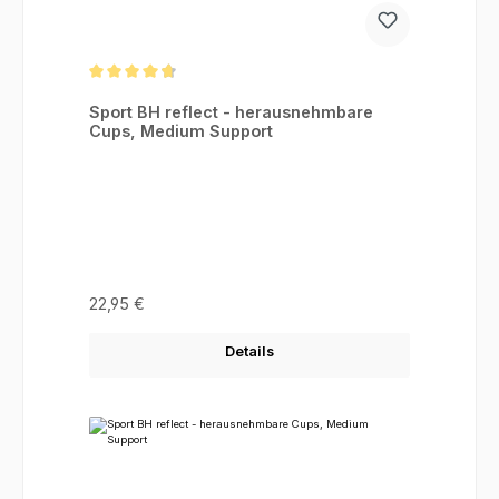
Durchschnittliche Bewertung von 4.83 von 5 Sternen
Sport BH reflect - herausnehmbare
Cups, Medium Support
Regulärer Preis:
22,95 €
Details