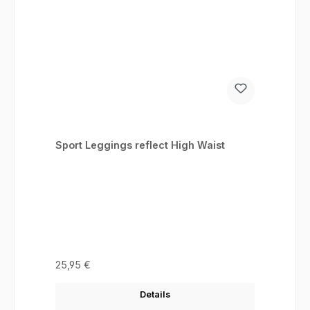
Sport Leggings reflect High Waist
Regulärer Preis:
25,95 €
Details