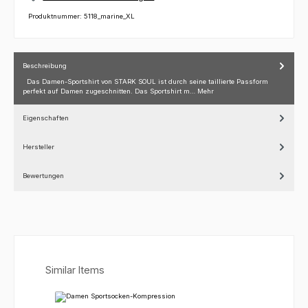
Produktnummer:
5118_marine_XL
Beschreibung
Das Damen-Sportshirt von STARK SOUL ist durch seine taillierte Passform
perfekt auf Damen zugeschnitten. Das Sportshirt m…
Mehr
Eigenschaften
Hersteller
Bewertungen
Produktgalerie überspringen
Similar Items