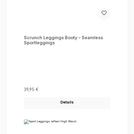
Scrunch Leggings Booty – Seamless
Sportleggings
Regulärer Preis:
39,95 €
Details