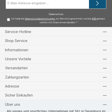
Mail-
Adresse
*
Datenschutz
Ich habe die
Datenschutzbestimmungen
zur Kenntnis genommen und die
AGB
gelesen
und bin mit ihnen einverstanden.
*
Service-Hotline
Shop Service
Informationen
Unsere Vorteile
Versandarten
Zahlungsarten
Adresse
Sicher Einkaufen
Über uns
Als junges und sportliches Unternehmen mit Sitz in Derenburg im