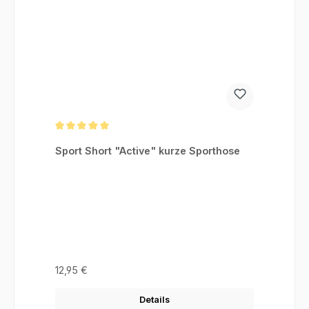
Durchschnittliche Bewertung von 5 von 5 Sternen
Sport Short "Active" kurze Sporthose
Regulärer Preis:
12,95 €
Details