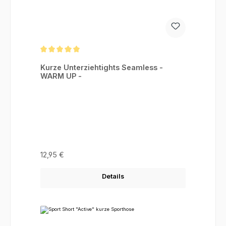
Durchschnittliche Bewertung von 5 von 5 Sternen
Kurze Unterziehtights Seamless -
WARM UP -
Regulärer Preis:
12,95 €
Details