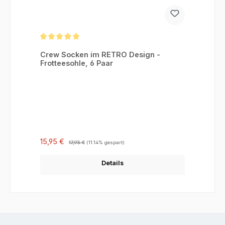
Durchschnittliche Bewertung von 5 von 5 Sternen
Crew Socken im RETRO Design -
Frotteesohle, 6 Paar
Verkaufspreis:
Regulärer Preis:
15,95 €
17,95 €
(11.14% gespart)
Details