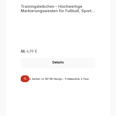
Trainingsleibchen – Hochwertige
Markierungswesten für Fußball, Sport &
Training
Regulärer Preis:
Ab
4,99 €
Details
Rabatt
%