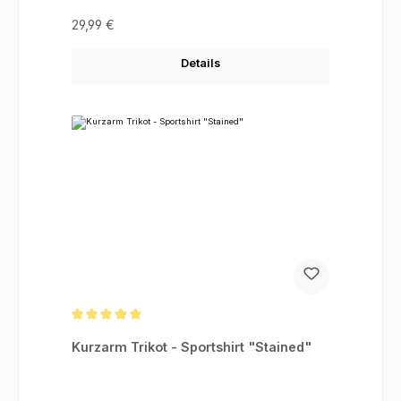
Regulärer Preis:
29,99 €
Details
Durchschnittliche Bewertung von 5 von 5 Sternen
Kurzarm Trikot - Sportshirt "Stained"