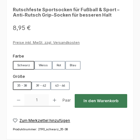
Rutschfeste Sportsocken für Fußball & Sport –
Anti-Rutsch Grip-Socken für besseren Halt
Regulärer Preis:
8,95 €
Preise inkl. MwSt. zzgl. Versandkosten
auswählen
Farbe
Schwarz
Weiss
Rot
Blau
auswählen
Größe
35 - 38
39 - 42
43 - 46
Produkt Anzahl: Gib den gewünschten Wert ein oder benutze die Schaltfl
Paar
In den Warenkorb
Zum Merkzettel hinzufügen
Produktnummer:
2190_schwarz_35-38