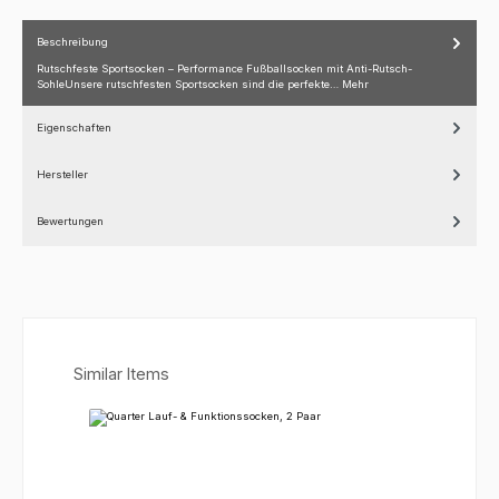
Beschreibung
Rutschfeste Sportsocken – Performance Fußballsocken mit Anti-Rutsch-
SohleUnsere rutschfesten Sportsocken sind die perfekte…
Mehr
Eigenschaften
Hersteller
Bewertungen
Produktgalerie überspringen
Similar Items