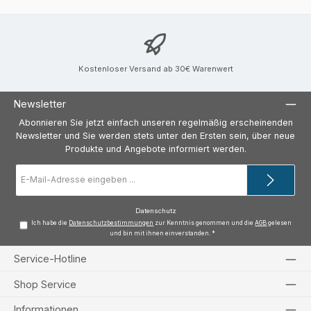
Kostenloser Versand ab 30€ Warenwert
Newsletter
Abonnieren Sie jetzt einfach unseren regelmäßig erscheinenden
Newsletter und Sie werden stets unter den Ersten sein, über neue
Produkte und Angebote informiert werden.
E-
Mail-
Adresse
*
Datenschutz
Ich habe die
Datenschutzbestimmungen
zur Kenntnis genommen und die
AGB
gelesen
und bin mit ihnen einverstanden.
*
Service-Hotline
Shop Service
Informationen