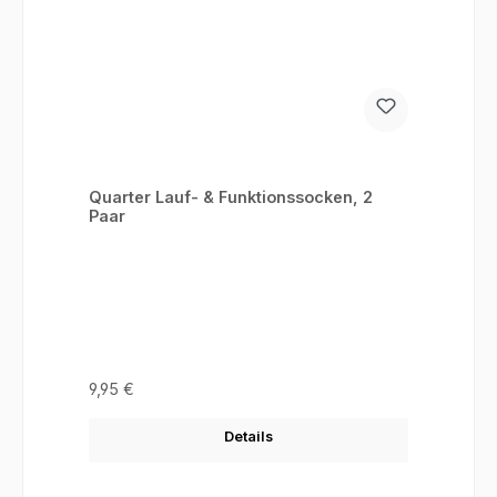
Quarter Lauf- & Funktionssocken, 2
Paar
Regulärer Preis:
9,95 €
Details