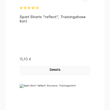
Durchschnittliche Bewertung von 5 von 5 Sternen
Sport Shorts "reflect", Trainingshose
kurz
Regulärer Preis:
15,95 €
Details