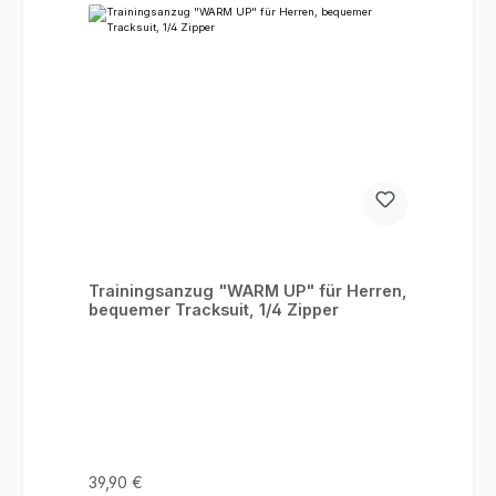
Trainingsanzug "WARM UP" für Herren,
bequemer Tracksuit, 1/4 Zipper
Regulärer Preis:
39,90 €