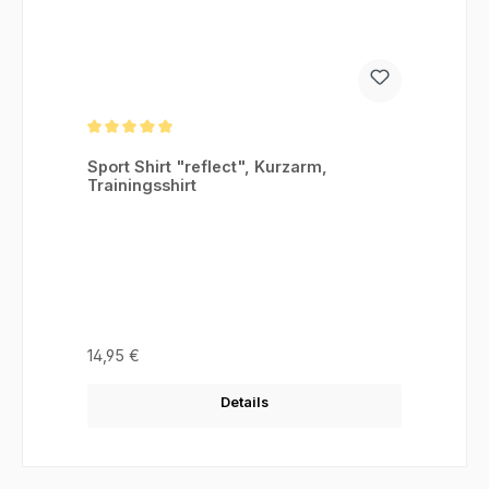
Durchschnittliche Bewertung von 5 von 5 Sternen
Sport Shirt "reflect", Kurzarm,
Trainingsshirt
Regulärer Preis:
14,95 €
Details