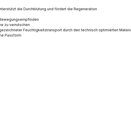
nterstützt die Durchblutung und fördert die Regeneration
as Bewegungsempfinden
ne zu verrutschen
gezeichneter Feuchtigkeitstransport
durch den technisch optimierten Materi
he Passform