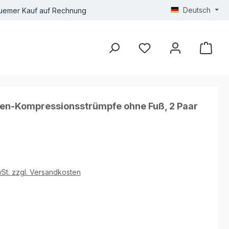
Deutsch
uemer Kauf auf Rechnung
en-Kompressionsstrümpfe ohne Fuß, 2 Paar
wSt. zzgl. Versandkosten
he Bewertung von 5 von 5 Sternen