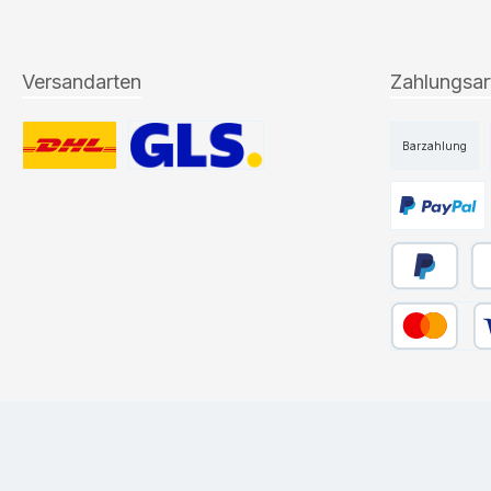
Versandarten
Zahlungsar
Barzahlung
Benutzerdefiniertes Bild 1
Benutzerdefiniertes Bild 2
Benutzerdefi
Später Bez
Pa
Kredit- oder