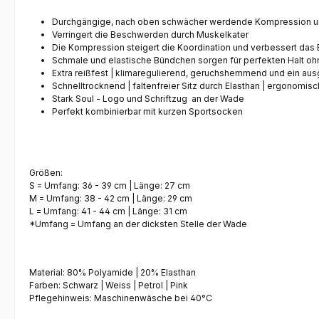
Durchgängige, nach oben schwächer werdende Kompression
u
Verringert die Beschwerden durch Muskelkater
Die Kompression
steigert die Koordination und verbessert d
Schmale und elastische Bündchen sorgen für perfekten Halt oh
Extra reißfest
| klimaregulierend, geruchshemmend und ein
aus
Schnelltrocknend
| faltenfreier Sitz durch Elasthan |
ergonomisc
Stark Soul - Logo und Schriftzug an der Wade
Perfekt kombinierbar mit kurzen Sportsocken
Größen:
S
= Umfang: 36 - 39 cm | Länge: 27 cm
M
= Umfang: 38 - 42 cm | Länge: 29 cm
L
= Umfang: 41 - 44 cm | Länge: 31 cm
*Umfang = Umfang an der dicksten Stelle der Wade
Material:
80% Polyamide | 20% Elasthan
Farben: Schwarz | Weiss | Petrol | Pink
Pflegehinweis: Maschinenwäsche bei 40°C