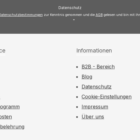
Adresse
Datenschutz
*
Datenschutzbestimmungen
zur Kenntnis genommen und die
AGB
gelesen und bin mit ih
*
ce
Informationen
B2B - Bereich
Blog
Datenschutz
e
Cookie-Einstellungen
rogramm
Impressum
osten
Über uns
sbelehrung