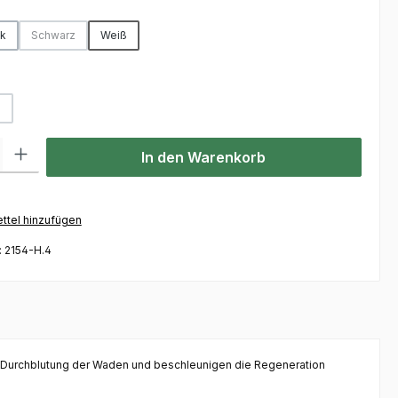
hlen
nk
Schwarz
Weiß
(Diese Option ist zurzeit nicht verfügbar.)
hlen
S
Diese Option ist zurzeit nicht verfügbar.)
l: Gib den gewünschten Wert ein oder benutze die Schaltflächen um
In den Warenkorb
ttel hinzufügen
:
2154-H.4
ie Durchblutung der Waden und beschleunigen die Regeneration