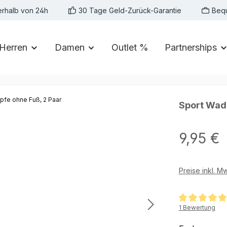
erhalb von 24h
30 Tage Geld-Zurück-Garantie
Beq
Herren
Damen
Outlet %
Partnerships
Sport Wad
Regulärer Preis:
9,95 €
Preise inkl. M
Durchschnittlic
1 Bewertung