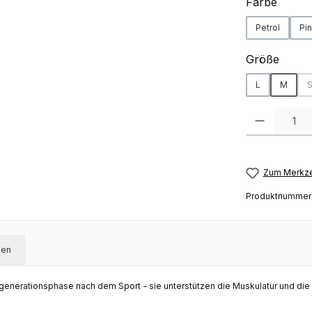
auswä
Farbe
Petrol
Pi
auswä
Größe
L
M
(
Produkt Anzah
Zum Merkze
Produktnummer
gen
 Regenerationsphase nach dem
Sport
- sie unterstützen die Muskulatur und d