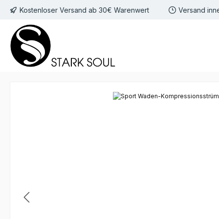
Kostenloser Versand ab 30€ Warenwert
Versand inn
 Hauptinhalt springen
Zur Suche springen
Zur Hauptnavigation springen
Bildergalerie überspringen