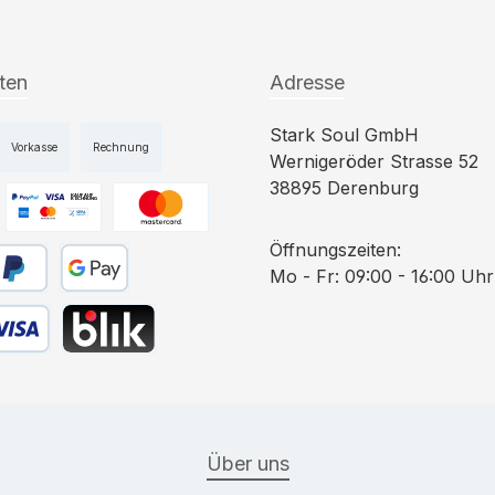
ten
Adresse
Stark Soul GmbH
Vorkasse
Rechnung
Wernigeröder Strasse 52
38895 Derenburg
niertes Bild 1
Benutzerdefiniertes Bild 2
Benutzerdefiniertes Bild 3
Öffnungszeiten:
Mo - Fr: 09:00 - 16:00 Uhr
ahlen
yPal
Google Pay
 Debitkarte
BLIK
Über uns