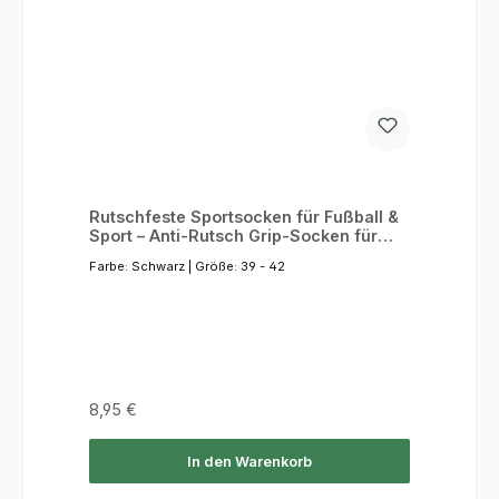
Rutschfeste Sportsocken für Fußball &
Sport – Anti-Rutsch Grip-Socken für
besseren Halt
Farbe:
Schwarz
|
Größe:
39 - 42
Regulärer Preis:
8,95 €
In den Warenkorb