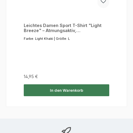
Leichtes Damen Sport T-Shirt "Light
Breeze" – Atmungsaktiv,
Schnelltrocknend, Elastisch
Farbe:
Light Khaki
|
Größe:
L
Regulärer Preis:
14,95 €
In den Warenkorb