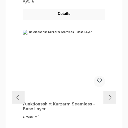
Regulärer Preis:
9,95 €
Details
Funktionsshirt Kurzarm Seamless -
Base Layer
Größe:
M/L