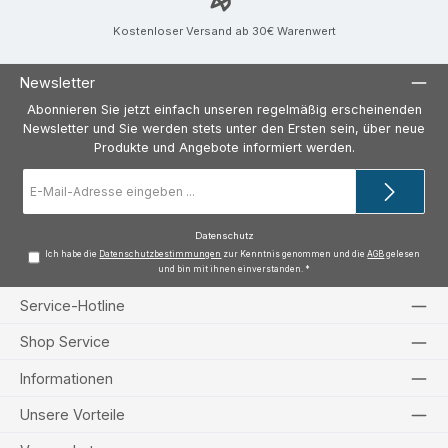
Kostenloser Versand ab 30€ Warenwert
Newsletter
Abonnieren Sie jetzt einfach unseren regelmäßig erscheinenden
Newsletter und Sie werden stets unter den Ersten sein, über neue
Produkte und Angebote informiert werden.
E-
Mail-
Adresse
*
Datenschutz
Ich habe die
Datenschutzbestimmungen
zur Kenntnis genommen und die
AGB
gelesen
und bin mit ihnen einverstanden.
*
Service-Hotline
Shop Service
Informationen
Unsere Vorteile