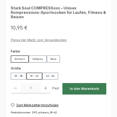
Stark Soul COMPRESSoxx – Unisex
Kompressions-Sportsocken für Laufen, Fitness &
Reisen
Regulärer Preis:
10,95 €
Preise inkl. MwSt. zzgl. Versandkosten
auswählen
Farbe
Schwarz
Hellgrau
Rosa
auswählen
Größe
35 - 38
39 - 42
43 - 46
Produkt Anzahl: Gib den gewünschten Wert ein oder benutze die Schaltfl
Paar
In den Warenkorb
Zum Merkzettel hinzufügen
Produktnummer:
2191_schwarz_39-42