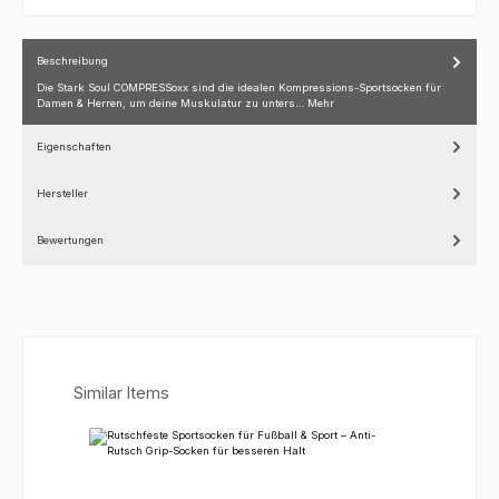
Beschreibung
Die Stark Soul COMPRESSoxx sind die idealen Kompressions-Sportsocken für
Damen & Herren, um deine Muskulatur zu unters…
Mehr
Eigenschaften
Hersteller
Bewertungen
Produktgalerie überspringen
Similar Items