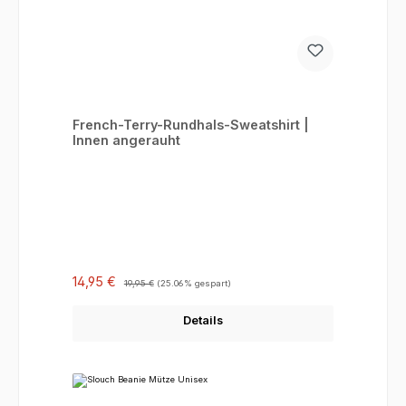
French-Terry-Rundhals-Sweatshirt |
Innen angerauht
Verkaufspreis:
Regulärer Preis:
14,95 €
19,95 €
(25.06% gespart)
Details