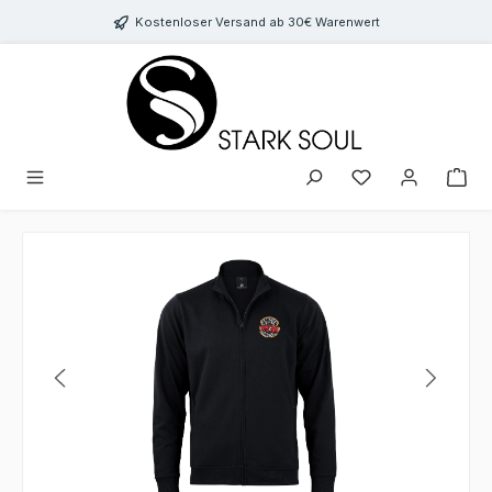
Zum Hauptinhalt springen
Kostenloser Versand ab 30€ Warenwert
Bildergalerie überspringen