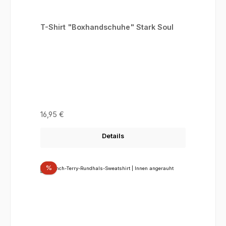
T-Shirt "Boxhandschuhe" Stark Soul
Regulärer Preis:
16,95 €
Details
Rabatt
%