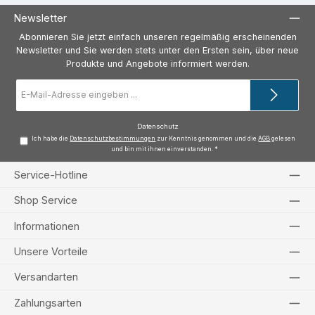
Newsletter
Abonnieren Sie jetzt einfach unseren regelmäßig erscheinenden
Newsletter und Sie werden stets unter den Ersten sein, über neue
Produkte und Angebote informiert werden.
E-
Mail-
Adresse
*
Datenschutz
Ich habe die
Datenschutzbestimmungen
zur Kenntnis genommen und die
AGB
gelesen
und bin mit ihnen einverstanden.
*
Service-Hotline
Shop Service
Informationen
Unsere Vorteile
Versandarten
Zahlungsarten