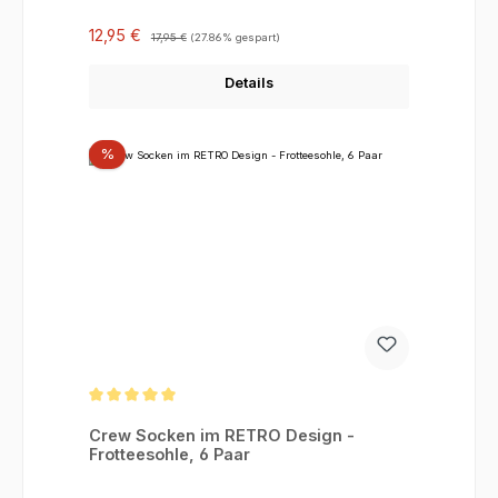
Verkaufspreis:
Regulärer Preis:
12,95 €
17,95 €
(27.86% gespart)
Details
Rabatt
%
Durchschnittliche Bewertung von 5 von 5 Sternen
Crew Socken im RETRO Design -
Frotteesohle, 6 Paar