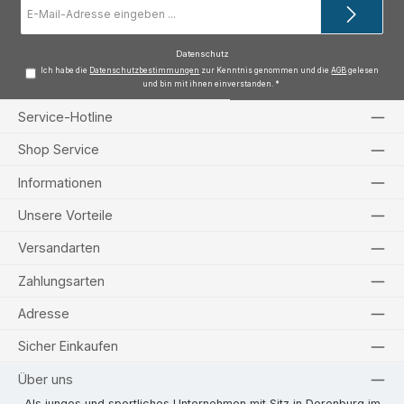
E-
Mail-
Adresse
*
Datenschutz
Ich habe die
Datenschutzbestimmungen
zur Kenntnis genommen und die
AGB
gelesen
und bin mit ihnen einverstanden.
*
Service-Hotline
Shop Service
Informationen
Unsere Vorteile
Versandarten
Zahlungsarten
Adresse
Sicher Einkaufen
Über uns
Als junges und sportliches Unternehmen mit Sitz in Derenburg im