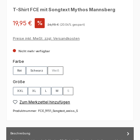
T-Shirt FCE mit Songtext Mythos Mannsberg
Verkaufspreis:
19,95 €
%
Regulärer Preis:
24,95 €
(20.04% gespart)
Preise inkl. MwSt. zzgl. Versandkosten
Nicht mehr verfügbar
auswählen
Farbe
Rot
Schwarz
Weiß
(Diese Option ist zurzeit nicht verfügbar.)
auswählen
Größe
XXL
XL
L
M
S
(Diese Option ist zurzeit nicht verfügbar.)
Zum Merkzettel hinzufügen
Produktnummer:
FCE_1951_Songtext_weiss_S
Beschreibung