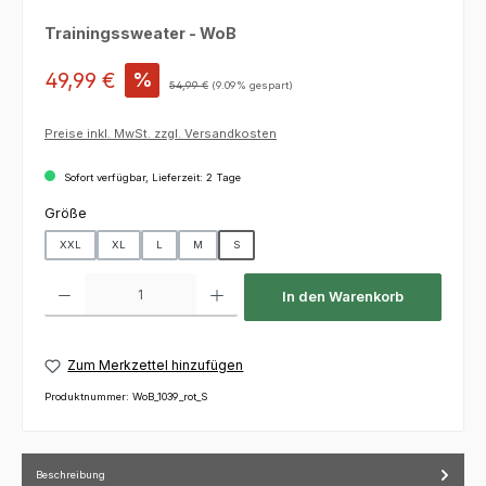
Trainingssweater - WoB
Verkaufspreis:
49,99 €
%
Regulärer Preis:
54,99 €
(9.09% gespart)
Preise inkl. MwSt. zzgl. Versandkosten
Sofort verfügbar, Lieferzeit: 2 Tage
auswählen
Größe
XXL
XL
L
M
S
Produkt Anzahl: Gib den gewünschten Wert ein oder benutze die Schaltfl
In den Warenkorb
Zum Merkzettel hinzufügen
Produktnummer:
WoB_1039_rot_S
Beschreibung