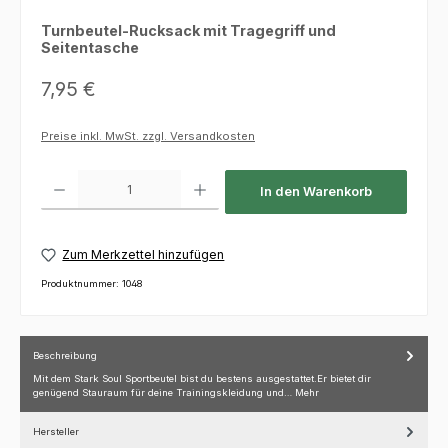
Turnbeutel-Rucksack mit Tragegriff und
Seitentasche
Regulärer Preis:
7,95 €
Preise inkl. MwSt. zzgl. Versandkosten
Produkt Anzahl: Gib den gewünschten Wert ein oder benutze die Schaltfl
In den Warenkorb
Zum Merkzettel hinzufügen
Produktnummer:
1048
Beschreibung
Mit dem Stark Soul Sportbeutel bist du bestens ausgestattet.Er bietet dir
genügend Stauraum für deine Trainingskleidung und…
Mehr
Hersteller