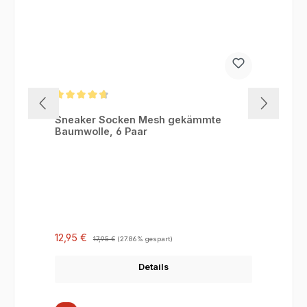
Durchschnittliche Bewertung von 4.75 von 5 Sternen
Sneaker Socken Mesh gekämmte
Baumwolle, 6 Paar
Verkaufspreis:
Regulärer Preis:
12,95 €
17,95 €
(27.86% gespart)
Details