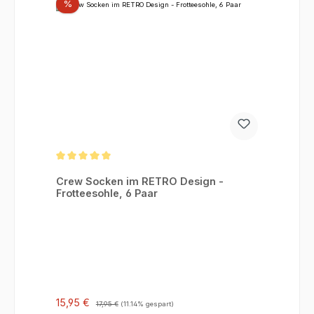
Rabatt
%
Durchschnittliche Bewertung von 5 von 5 Sternen
Crew Socken im RETRO Design -
Frotteesohle, 6 Paar
Verkaufspreis:
Regulärer Preis:
15,95 €
17,95 €
(11.14% gespart)