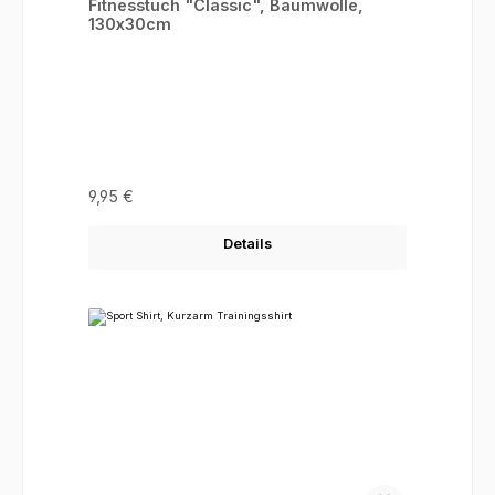
Fitnesstuch "Classic", Baumwolle,
130x30cm
Regulärer Preis:
9,95 €
Details