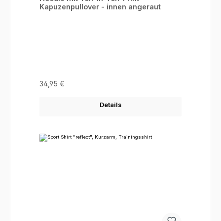
Kapuzenpullover - innen angeraut
Regulärer Preis:
34,95 €
Details