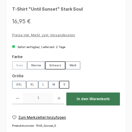
T-Shirt "Until Sunset" Stark Soul
Regulärer Preis:
16,95 €
Preise inkl. MwSt. zzgl. Versandkosten
Sofort verfügbar, Lieferzeit: 2 Tage
auswählen
Farbe
Grau
Marine
Schwarz
Weiß
(Diese Option ist zurzeit nicht verfügbar.)
auswählen
Größe
XXL
XL
L
M
S
Produkt Anzahl: Gib den gewünschten Wert ein oder benutze die Schaltfl
In den Warenkorb
Zum Merkzettel hinzufügen
Produktnummer:
1945_Sunset_S