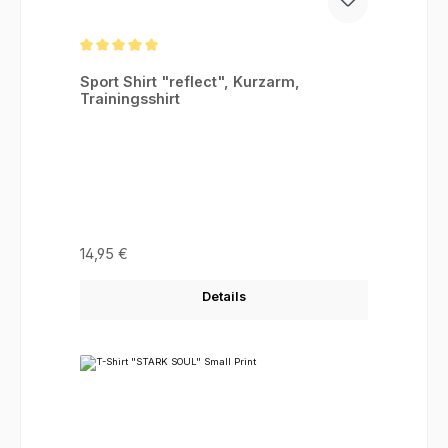
Durchschnittliche Bewertung von 5 von 5 Sternen
Sport Shirt "reflect", Kurzarm,
Trainingsshirt
Regulärer Preis:
14,95 €
Details