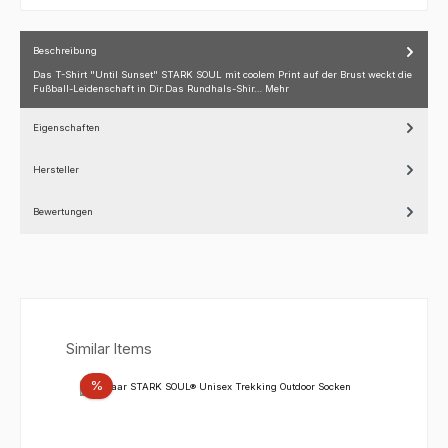
Beschreibung
Das T-Shirt "Until Sunset" STARK SOUL mit coolem Print auf der Brust weckt die
Fußball-Leidenschaft in Dir.Das Rundhals-Shir…
Mehr
Eigenschaften
Hersteller
Bewertungen
Produktgalerie überspringen
Similar Items
Rabatt
%