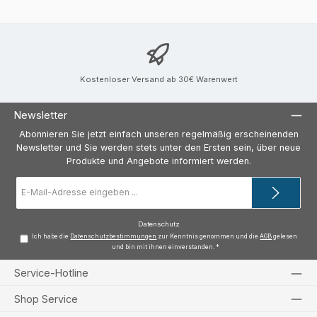
Kostenloser Versand ab 30€ Warenwert
Newsletter
Abonnieren Sie jetzt einfach unseren regelmäßig erscheinenden
Newsletter und Sie werden stets unter den Ersten sein, über neue
Produkte und Angebote informiert werden.
E-
Mail-
Adresse
*
Datenschutz
Ich habe die
Datenschutzbestimmungen
zur Kenntnis genommen und die
AGB
gelesen
und bin mit ihnen einverstanden.
*
Service-Hotline
Shop Service