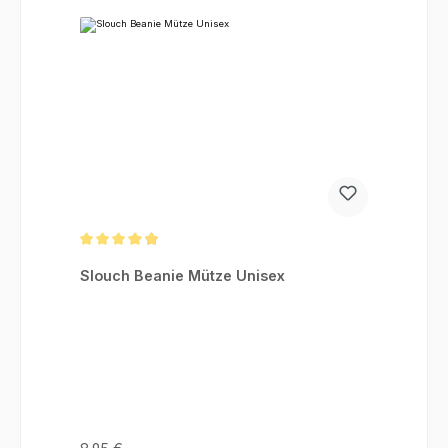
Durchschnittliche Bewertung von 4.88 von 5 Sternen
Slouch Beanie Mütze Unisex
Regulärer Preis: