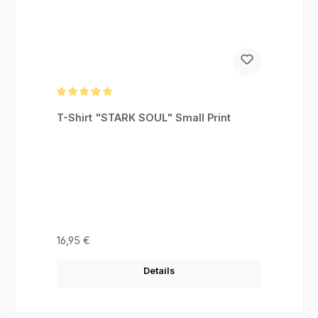
Durchschnittliche Bewertung von 5 von 5 Sternen
T-Shirt "STARK SOUL" Small Print
Regulärer Preis:
16,95 €
Details