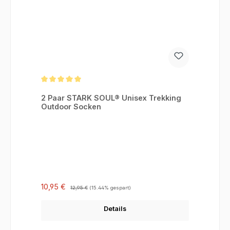
Durchschnittliche Bewertung von 5 von 5 Sternen
2 Paar STARK SOUL® Unisex Trekking
Outdoor Socken
Verkaufspreis:
Regulärer Preis:
10,95 €
12,95 €
(15.44% gespart)
Details